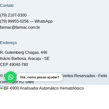
Contato
(79) 2107-0300
(79) 99955-0256 —
WhatsApp
farmac@farmac.com.br
Endereço
R. Gutemberg Chagas, 446
Inácio Barbosa, Aracaju - SE
CEP 49040-780
© Copyright 2023-2026 | Todos os Direitos Reservados - Feito
Olá, como posso ajudar?
com
❤
por
R2 Sites
BF-6900 Analisador Automático Hematológico