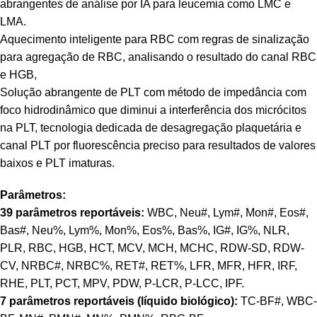
abrangentes de análise por IA para leucemia como LMC e
LMA.
Aquecimento inteligente para RBC com regras de sinalização
para agregação de RBC, analisando o resultado do canal RBC
e HGB,
Solução abrangente de PLT com método de impedância com
foco hidrodinâmico que diminui a interferência dos micrócitos
na PLT, tecnologia dedicada de desagregação plaquetária e
canal PLT por fluorescência preciso para resultados de valores
baixos e PLT imaturas.
Parâmetros:
39 parâmetros reportáveis:
WBC, Neu#, Lym#, Mon#, Eos#,
Bas#, Neu%, Lym%, Mon%, Eos%, Bas%, IG#, IG%, NLR,
PLR, RBC, HGB, HCT, MCV, MCH, MCHC, RDW-SD, RDW-
CV, NRBC#, NRBC%, RET#, RET%, LFR, MFR, HFR, IRF,
RHE, PLT, PCT, MPV, PDW, P-LCR, P-LCC, IPF.
7 parâmetros reportáveis (líquido biológico):
TC-BF#, WBC-