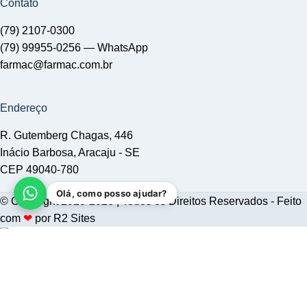
Contato
(79) 2107-0300
(79) 99955-0256 —
WhatsApp
farmac@farmac.com.br
Endereço
R. Gutemberg Chagas, 446
Inácio Barbosa, Aracaju - SE
CEP 49040-780
Olá, como posso ajudar?
© Copyright 2023-2026 | Todos os Direitos Reservados - Feito
com
❤
por
R2 Sites
H360