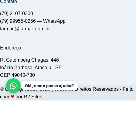
Contato
(79) 2107-0300
(79) 99955-0256 —
WhatsApp
farmac@farmac.com.br
Endereço
R. Gutemberg Chagas, 446
Inácio Barbosa, Aracaju - SE
CEP 49040-780
Olá, como posso ajudar?
© Copyright 2023-2026 | Todos os Direitos Reservados - Feito
com
❤
por
R2 Sites
LAURA