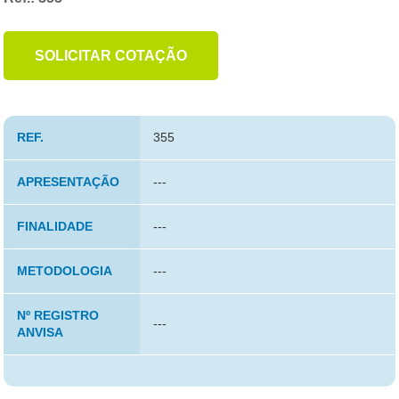
SOLICITAR COTAÇÃO
REF.
355
APRESENTAÇÃO
---
FINALIDADE
---
METODOLOGIA
---
Nº REGISTRO
---
ANVISA