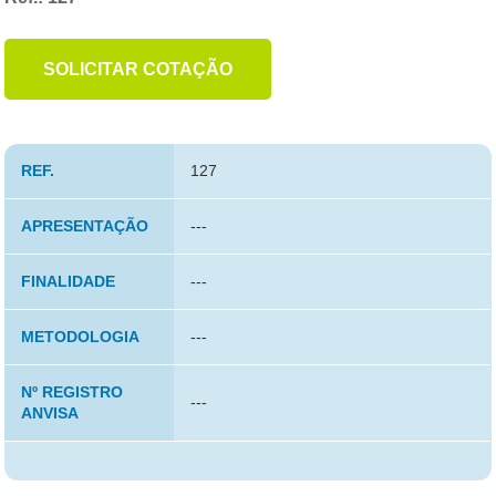
SOLICITAR COTAÇÃO
REF.
127
APRESENTAÇÃO
---
FINALIDADE
---
METODOLOGIA
---
Nº REGISTRO
---
ANVISA